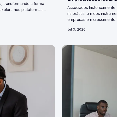
s, transformando a forma
Associados historicamente 
 exploramos plataformas
na prática, um dos instrum
os para evitar vieses
empresas em crescimento. 
muito a ganhar com essa es
Jul 3, 2026
propósito.