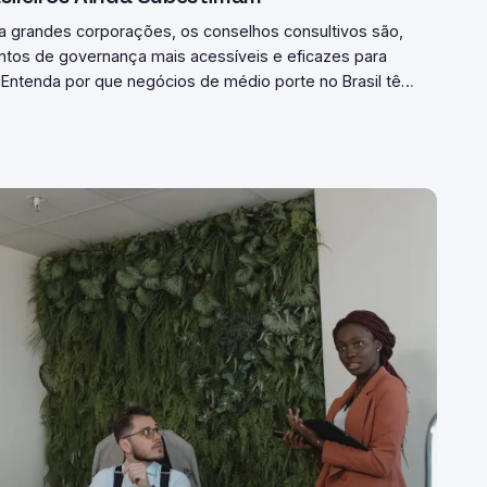
a grandes corporações, os conselhos consultivos são,
entos de governança mais acessíveis e eficazes para
Entenda por que negócios de médio porte no Brasil têm
trutura — e como montar a sua com critério e