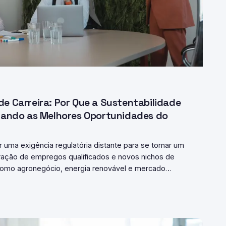
e Carreira: Por Que a Sustentabilidade
rando as Melhores Oportunidades do
uma exigência regulatória distante para se tornar um
ração de empregos qualificados e novos nichos de
 como agronegócio, energia renovável e mercado
nsformação, criando demanda urgente por profissionais
 movimento é, hoje, uma vantagem competitiva
rescer no cenário corporativo nacional.