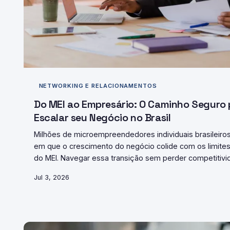
NETWORKING E RELACIONAMENTOS
Do MEI ao Empresário: O Caminho Seguro 
Escalar seu Negócio no Brasil
Milhões de microempreendedores individuais brasileiro
em que o crescimento do negócio colide com os limites 
do MEI. Navegar essa transição sem perder competitivid
acesso a crédito exige informação clara e estratégia be
Jul 3, 2026
oferece um roteiro prático para quem quer crescer co
surpresas.