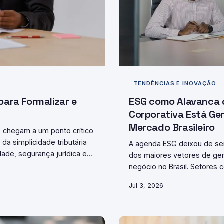
TENDÊNCIAS E INOVAÇÃO
para Formalizar e
ESG como Alavanca d
Corporativa Está Ge
Mercado Brasileiro
s chegam a um ponto crítico
da simplicidade tributária
A agenda ESG deixou de ser 
ade, segurança jurídica e
dos maiores vetores de ge
m planejada. Este guia
negócio no Brasil. Setores
m solidez — e sem
financeiro lideram essa tra
Jul 3, 2026
preparados. Entender esse
concreta para quem deseja c